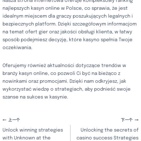
Nasza strona internetowa oferuje kompleksowy ranking
najlepszych kasyn online w Polsce, co sprawia, że jest
idealnym miejscem dla graczy poszukujących legalnych i
bezpiecznych platform. Dzięki szczegółowym informacjom
na temat ofert gier oraz jakości obsługi klienta, w łatwy
sposób podejmiesz decyzję, które kasyno spełnia Twoje
oczekiwania.
Oferujemy również aktualności dotyczące trendów w
branży kasyn online, co pozwoli Ci być na bieżąco z
nowinkami oraz promocjami. Dzięki nam odkryjesz, jak
wykorzystać wiedzę o strategiach, aby podnieść swoje
szanse na sukces w kasynie.
文
上一个
下一个
Unlock winning strategies
Unlocking the secrets of
章
with Unknown at the
casino success Strategies