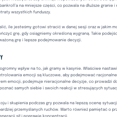
bankroll’a na mniejsze części, co pozwala na dłuższe granie i 
utraty wszystkich funduszy.
lić, ile jesteśmy gotowi stracić w danej sesji oraz w jakim 
ńczyć grę, gdy osiągniemy określoną wygraną. Takie podejś
ważoną grę i lepsze podejmowanie decyzji.
ry
ogromny wpływ na to, jak gramy w kasynie. Właściwe nastawi
trolowania emocji są kluczowe, aby podejmować racjonalne 
em emocji, podejmuje nieracjonalne decyzje, co prowadzi do
 poznać samych siebie i swoich reakcji w stresujących sytuac
ju i skupienia podczas gry pozwala na lepszą ocenę sytuacji
rdziej przemyślanych ruchów. Warto również pamiętać o pr
eracji sił i poprawie koncentracji.