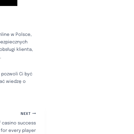
line w Polsce,
 bezpiecznych
bsługi klienta,
.
 pozwoli Ci być
tać wiedzę o
NEXT
f casino success
 for every player