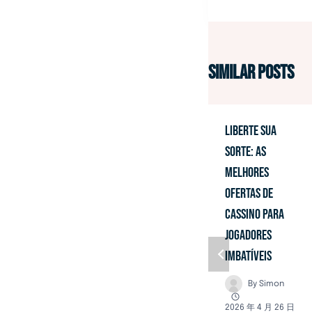
Similar Posts
Liberte sua
sorte: as
melhores
ofertas de
cassino para
jogadores
imbatíveis
By
Simon
2026 年 4 月 26 日