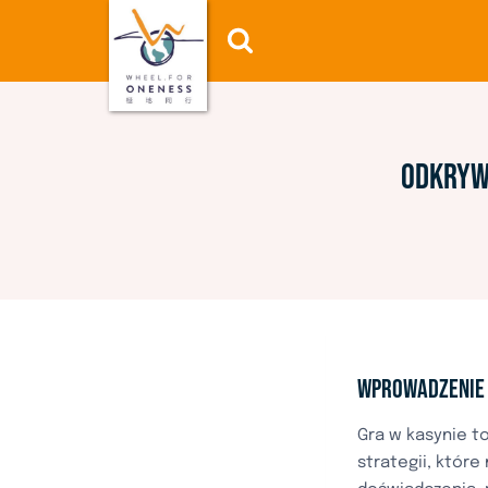
Skip
to
content
Odkryw
Wprowadzenie 
Gra w kasynie t
strategii, które