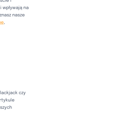
cie i
i wpływają na
oznasz nasze
ne
,
lackjack czy
rtykule
pszych