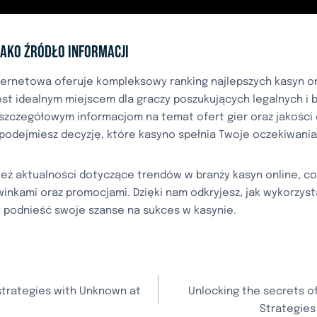
jako źródło informacji
ternetowa oferuje kompleksowy ranking najlepszych kasyn on
jest idealnym miejscem dla graczy poszukujących legalnych i
 szczegółowym informacjom na temat ofert gier oraz jakości o
podejmiesz decyzję, które kasyno spełnia Twoje oczekiwania
eż aktualności dotyczące trendów w branży kasyn online, co
winkami oraz promocjami. Dzięki nam odkryjesz, jak wykorzys
y podnieść swoje szanse na sukces w kasynie.
strategies with Unknown at
Unlocking the secrets o
Strategies