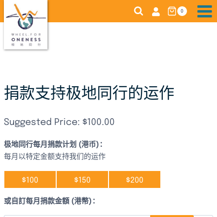
跳
0
转
到
内
容
捐款支持极地同行的运作
Suggested Price:
$
100.00
极地同行每月捐款计划 (港币)：
每月以特定金额支持我们的运作
$100
$150
$200
或自訂每月捐款金額 (港幣)：