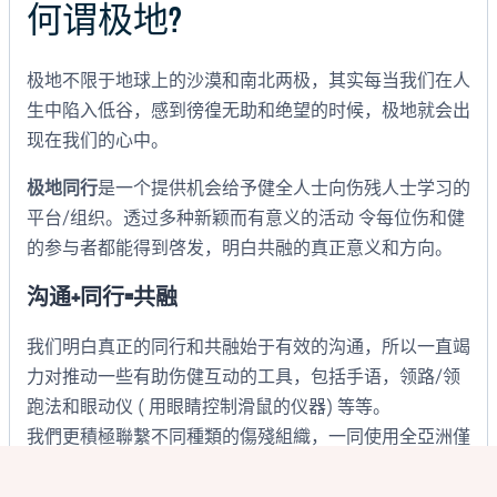
何谓极地?
极地不限于地球上的沙漠和南北两极，其实每当我们在人
生中陷入低谷，感到徬徨无助和绝望的时候，极地就会出
现在我们的心中。
极地同行
是一个提供机会给予健全人士向伤残人士学习的
平台/组织。透过多种新颖而有意义的活动 令每位伤和健
的参与者都能得到啓发，明白共融的真正意义和方向。
沟通+同行=共融
我们明白真正的同行和共融始于有效的沟通，所以一直竭
力对推动一些有助伤健互动的工具，包括手语，领路/领
跑法和眼动仪 ( 用眼睛控制滑鼠的仪器) 等等。
我們更積極聯繫不同種類的傷殘組織，一同使用全亞洲僅
極地同行獨有的越野輪椅，和行動不便的病童，一起完成