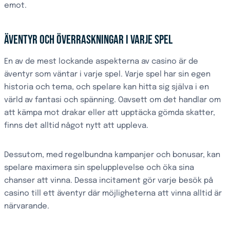
emot.
Äventyr och överraskningar i varje spel
En av de mest lockande aspekterna av casino är de
äventyr som väntar i varje spel. Varje spel har sin egen
historia och tema, och spelare kan hitta sig själva i en
värld av fantasi och spänning. Oavsett om det handlar om
att kämpa mot drakar eller att upptäcka gömda skatter,
finns det alltid något nytt att uppleva.
Dessutom, med regelbundna kampanjer och bonusar, kan
spelare maximera sin spelupplevelse och öka sina
chanser att vinna. Dessa incitament gör varje besök på
casino till ett äventyr där möjligheterna att vinna alltid är
närvarande.