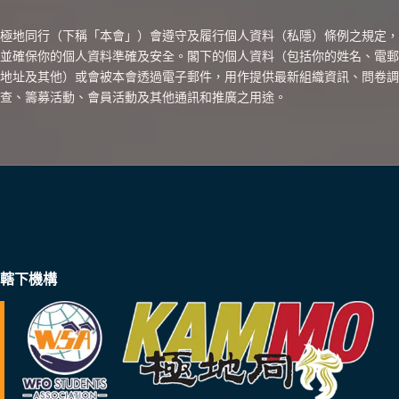
極地同行（下稱「本會」）會遵守及履行個人資料（私隱）條例之規定，
並確保你的個人資料準確及安全。閣下的個人資料（包括你的姓名、電郵
地址及其他）或會被本會透過電子郵件，用作提供最新組織資訊、問卷調
查、籌募活動、會員活動及其他通訊和推廣之用途。
轄下機構