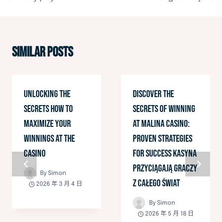
導
覽
Similar Posts
Unlocking the
Discover the
secrets How to
secrets of winning
maximize your
at Malina Casino:
winnings at the
proven strategies
casino
for success Kasyna
przyciągają graczy
By
Simon
z całego świat
2026 年 3 月 4 日
By
Simon
2026 年 5 月 18 日