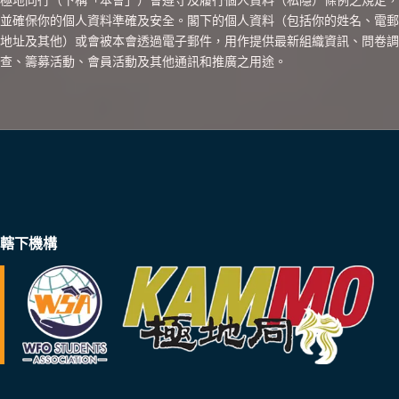
極地同行（下稱「本會」）會遵守及履行個人資料（私隱）條例之規定，
並確保你的個人資料準確及安全。閣下的個人資料（包括你的姓名、電郵
地址及其他）或會被本會透過電子郵件，用作提供最新組織資訊、問卷調
查、籌募活動、會員活動及其他通訊和推廣之用途。
轄下機構