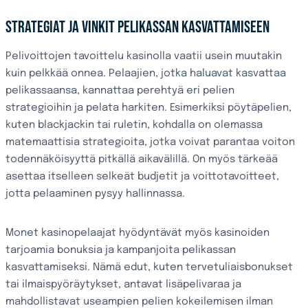
Strategiat ja vinkit pelikassan kasvattamiseen
Pelivoittojen tavoittelu kasinolla vaatii usein muutakin
kuin pelkkää onnea. Pelaajien, jotka haluavat kasvattaa
pelikassaansa, kannattaa perehtyä eri pelien
strategioihin ja pelata harkiten. Esimerkiksi pöytäpelien,
kuten blackjackin tai ruletin, kohdalla on olemassa
matemaattisia strategioita, jotka voivat parantaa voiton
todennäköisyyttä pitkällä aikavälillä. On myös tärkeää
asettaa itselleen selkeät budjetit ja voittotavoitteet,
jotta pelaaminen pysyy hallinnassa.
Monet kasinopelaajat hyödyntävät myös kasinoiden
tarjoamia bonuksia ja kampanjoita pelikassan
kasvattamiseksi. Nämä edut, kuten tervetuliaisbonukset
tai ilmaispyöräytykset, antavat lisäpelivaraa ja
mahdollistavat useampien pelien kokeilemisen ilman