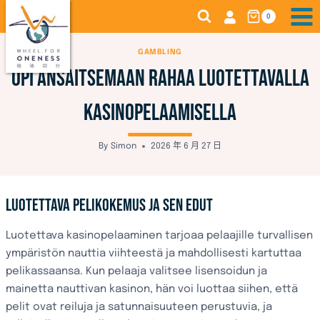
Skip
0
to
content
GAMBLING
Opi ansaitsemaan rahaa luotettavalla
kasinopelaamisella
By
Simon
2026 年 6 月 27 日
Luotettava pelikokemus ja sen edut
Luotettava kasinopelaaminen tarjoaa pelaajille turvallisen
ympäristön nauttia viihteestä ja mahdollisesti kartuttaa
pelikassaansa. Kun pelaaja valitsee lisensoidun ja
mainetta nauttivan kasinon, hän voi luottaa siihen, että
pelit ovat reiluja ja satunnaisuuteen perustuvia, ja