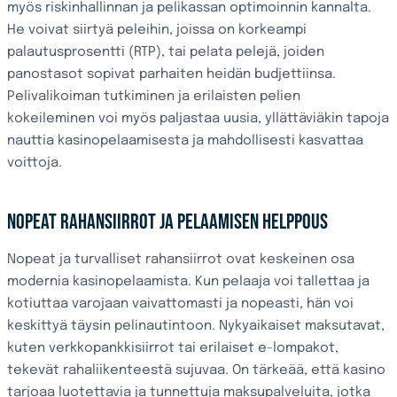
myös riskinhallinnan ja pelikassan optimoinnin kannalta.
He voivat siirtyä peleihin, joissa on korkeampi
palautusprosentti (RTP), tai pelata pelejä, joiden
panostasot sopivat parhaiten heidän budjettiinsa.
Pelivalikoiman tutkiminen ja erilaisten pelien
kokeileminen voi myös paljastaa uusia, yllättäviäkin tapoja
nauttia kasinopelaamisesta ja mahdollisesti kasvattaa
voittoja.
Nopeat rahansiirrot ja pelaamisen helppous
Nopeat ja turvalliset rahansiirrot ovat keskeinen osa
modernia kasinopelaamista. Kun pelaaja voi tallettaa ja
kotiuttaa varojaan vaivattomasti ja nopeasti, hän voi
keskittyä täysin pelinautintoon. Nykyaikaiset maksutavat,
kuten verkkopankkisiirrot tai erilaiset e-lompakot,
tekevät rahaliikenteestä sujuvaa. On tärkeää, että kasino
tarjoaa luotettavia ja tunnettuja maksupalveluita, jotka