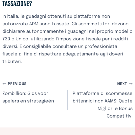
tassazione?
In Italia, le guadagni ottenuti su piattaforme non
autorizzate ADM sono tassate. Gli scommettitori devono
dichiarare autonomamente i guadagni nel proprio modello
730 o Unico, utilizzando l’imposizione fiscale per i redditi
diversi. È consigliabile consultare un professionista
fiscale al fine di rispettare adeguatamente agli doveri
tributari.
文
PREVIOUS
NEXT
Zombillion: Gids voor
Piattaforme di scommesse
章
spelers en strategieën
britannici non AAMS: Quote
Migliori e Bonus
導
Competitivi
覽