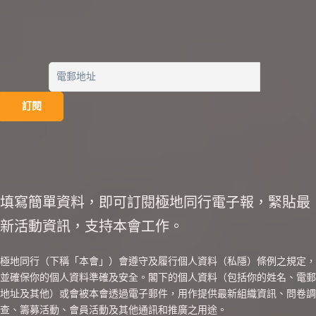
填寫簡單資料，即可訂閱極地同行電子報，緊貼最
新活動資訊，支持本會工作。
極地同行（下稱「本會」）會遵守及履行個人資料（私隱）條例之規定，
並確保你的個人資料準確及安全。閣下的個人資料（包括你的姓名、電郵
地址及其他）或會被本會透過電子郵件，用作提供最新組織資訊、問卷調
查、籌募活動、會員活動及其他通訊和推廣之用途。