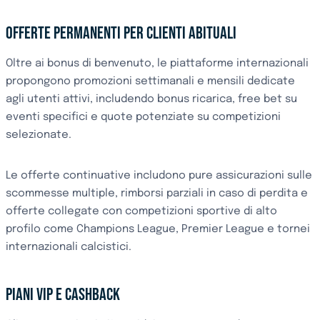
Offerte Permanenti per Clienti Abituali
Oltre ai bonus di benvenuto, le piattaforme internazionali
propongono promozioni settimanali e mensili dedicate
agli utenti attivi, includendo bonus ricarica, free bet su
eventi specifici e quote potenziate su competizioni
selezionate.
Le offerte continuative includono pure assicurazioni sulle
scommesse multiple, rimborsi parziali in caso di perdita e
offerte collegate con competizioni sportive di alto
profilo come Champions League, Premier League e tornei
internazionali calcistici.
Piani VIP e Cashback