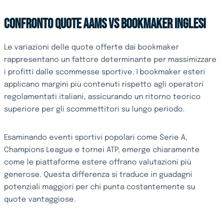
Confronto Quote AAMS vs Bookmaker Inglesi
Le variazioni delle quote offerte dai bookmaker
rappresentano un fattore determinante per massimizzare
i profitti dalle scommesse sportive. I bookmaker esteri
applicano margini più contenuti rispetto agli operatori
regolamentati italiani, assicurando un ritorno teorico
superiore per gli scommettitori su lungo periodo.
Esaminando eventi sportivi popolari come Serie A,
Champions League e tornei ATP, emerge chiaramente
come le piattaforme estere offrano valutazioni più
generose. Questa differenza si traduce in guadagni
potenziali maggiori per chi punta costantemente su
quote vantaggiose.