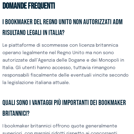
Domande Frequenti
I bookmaker del Regno Unito non autorizzati ADM
risultano legali in Italia?
Le piattaforme di scommesse con licenza britannica
operano legalmente nel Regno Unito ma non sono
autorizzate dall’Agenzia delle Dogane e dei Monopoli in
Italia. Gli utenti hanno accesso, tuttavia rimangono
responsabili fiscalmente delle eventuali vincite secondo
la legislazione italiana attuale.
Quali sono i vantaggi più importanti dei bookmaker
britannici?
I bookmaker britannici offrono quote generalmente
superiori, con margini ridotti rispetto ai concorrenti