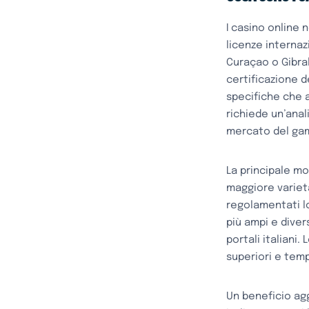
I casino online
licenze internaz
Curaçao o Gibral
certificazione d
specifiche che 
richiede un’anal
mercato del gam
La principale mo
maggiore varietà
regolamentati lo
più ampi e divers
portali italiani.
superiori e tempi
Un beneficio agg