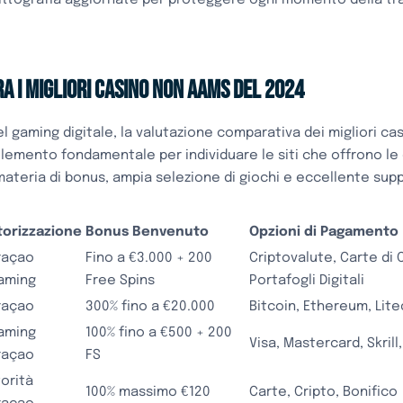
a i migliori casino non AAMS del 2024
 gaming digitale, la valutazione comparativa dei migliori c
lemento fondamentale per individuare le siti che offrono le 
ateria di bonus, ampia selezione di giochi e eccellente supp
torizzazione
Bonus Benvenuto
Opzioni di Pagamento
raçao
Fino a €3.000 + 200
Criptovalute, Carte di 
aming
Free Spins
Portafogli Digitali
raçao
300% fino a €20.000
Bitcoin, Ethereum, Lite
aming
100% fino a €500 + 200
Visa, Mastercard, Skrill
raçao
FS
orità
100% massimo €120
Carte, Cripto, Bonifico