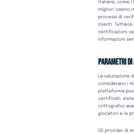
italiana, come i 
migliori casino 
processi di veri
clienti. Tuttavi
certificazioni v
informazioni sens
Parametri di 
La valutazione 
considerano i mi
piattaforma pos
certificati, sist
crittografici av
giocatori e le p
Gli provider di 