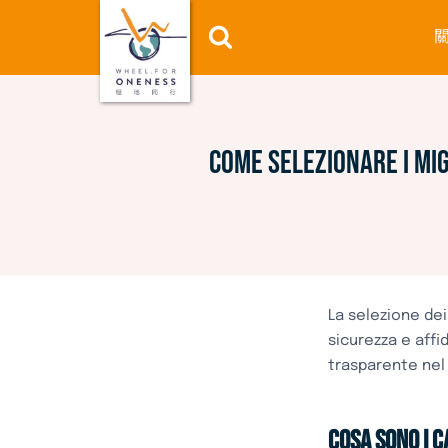
Skip
to
content
Come selezionare i mig
La selezione dei
sicurezza e affi
trasparente nel
Cosa sono i c