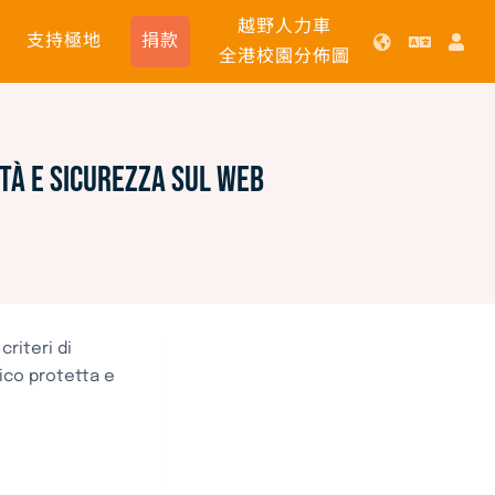
越野人力車
支持極地
捐款
全港校園分佈圖
ità e sicurezza sul web
riteri di
dico protetta e