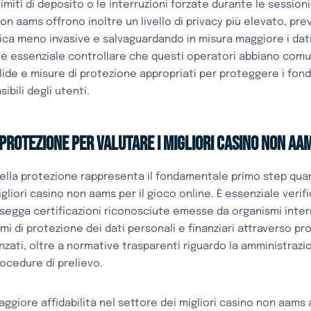
limiti di deposito o le interruzioni forzate durante le sessioni 
non aams offrono inoltre un livello di privacy più elevato, p
fica meno invasive e salvaguardando in misura maggiore i dati
a, è essenziale controllare che questi operatori abbiano com
alide e misure di protezione appropriati per proteggere i fondi
ibili degli utenti.
protezione per valutare i migliori casino non AA
della protezione rappresenta il fondamentale primo step qua
gliori casino non aams per il gioco online. È essenziale verif
segga certificazioni riconosciute emesse da organismi inter
emi di protezione dei dati personali e finanziari attraverso pro
anzati, oltre a normative trasparenti riguardo la amministrazi
rocedure di prelievo.
maggiore affidabilità nel settore dei migliori casino non aam