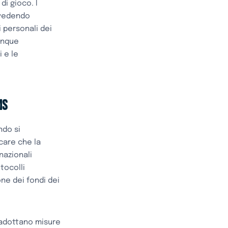
di gioco. I
revedendo
 personali dei
unque
 e le
MS
ndo si
icare che la
nazionali
tocolli
one dei fondi dei
s adottano misure