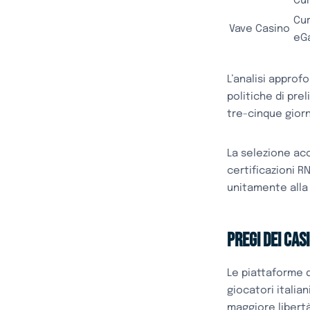
Cu
Cu
Vave Casino
eG
L’analisi approfo
politiche di pre
tre-cinque giorni
La selezione acc
certificazioni 
unitamente alla 
Pregi dei cas
Le piattaforme d
giocatori italian
maggiore libertà